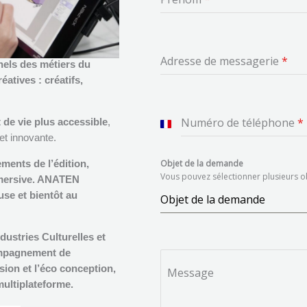
Adresse de messagerie
*
nels des
métiers du
éatives : créatifs,
Numéro de téléphone
*
 de vie plus accessible
,
F
et innovante
.
r
ents de l’édition,
Objet de la demande
a
Vous pouvez sélectionner plusieurs o
mmersive. ANATEN
n
use et bientôt au
Objet de la demande
c
e
dustries Culturelles et
+
compagnement de
3
usion et l’éco conception,
Message
multiplateforme.
3