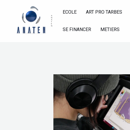
Aller
au
ECOLE
ART PRO TARBES
A
N
contenu
A
T
E
N
SE FINANCER
METIERS