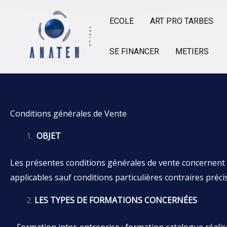
Aller
au
ECOLE
ART PRO TARBES
A
N
contenu
A
T
E
N
SE FINANCER
METIERS
Conditions générales de Vente
OBJET
Les présentes conditions générales de vente concernent 
applicables sauf conditions particulières contraires préci
LES TYPES DE FORMATIONS CONCERNÉES