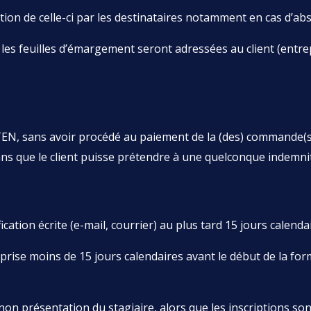
n de celle-ci par les destinataires notamment en cas d’abse
 les feuilles d’émargement seront adressées au client (entr
EN, sans avoir procédé au paiement de la (des) commande(
ns que le client puisse prétendre à une quelconque indemnit
fication écrite (e-mail, courrier) au plus tard 15 jours calend
reprise moins de 15 jours calendaires avant le début de la fo
on présentation du stagiaire, alors que les inscriptions sont 