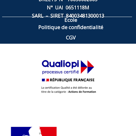
N° UAI 0651118M
SARL – SIRET
84003481300013
Ecole
Politique de confidentialité
CGV