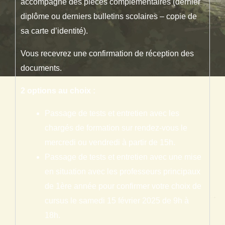
accompagné des pièces complémentaires (dernier
diplôme ou derniers bulletins scolaires – copie de
sa carte d’identité).
Vous recevrez une confirmation de réception des
documents.
2 options au choix :
Passage de tests et entretien avec les
chargés de formation sur rendez-vous le
mercredi ou vendredi à partir de 15h.
Passage de tests et entretien avec une mise
en situation avec les professeurs principaux
de 1ère année pour confirmer votre choix de
cursus le samedi 15 février 2025 de 9h à
18h.