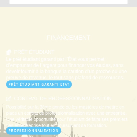
FINANCEMENT
PRÊT ÉTUDIANT
Le prêt étudiant garanti par l’État vous permet
d’emprunter de l’argent pour financer vos études, sans
devoir fournir à la banque la caution d’un proche ou une
preuve de revenus, le tout sans plafond de ressources.
PRÊT ÉTUDIANT GARANTI ETAT
CONTRAT DE PROFESSIONNALISATION
Possibilité sur la 3ème année ou les mastères de mettre en
place un contrat de professionnalisation avec une entreprise.
Une véritable opportunité pour l’étudiant de faire ses premiers
pas en entreprise tout en poursuivant sa formation.
PROFESSIONNALISATION