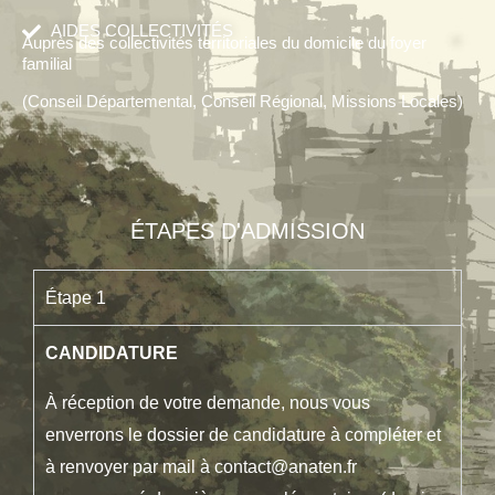
AIDES COLLECTIVITÉS
Auprès des collectivités territoriales du domicile du foyer
familial
(Conseil Départemental, Conseil Régional, Missions Locales)
ÉTAPES D'ADMISSION
Étape 1
CANDIDATURE
À réception de votre demande, nous vous
enverrons le dossier de candidature à compléter et
à renvoyer par mail à contact@anaten.fr