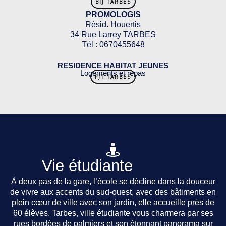
BIJ TARBES
PROMOLOGIS
Résid. Houertis
34 Rue Larrey TARBES
Tél : 0670455648
RESIDENCE HABITAT JEUNES
Logements et repas
FJT TARBES
Vie étudiante
À deux pas de la gare, l’école se décline dans la douceur
de vivre aux accents du sud-ouest, avec des bâtiments en
plein cœur de ville avec son jardin, elle accueille près de
60 élèves. Tarbes, ville étudiante vous charmera par ses
rues bordées de palmiers et son étonnant panorama sur