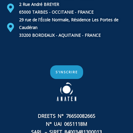
2 Rue André BREYER
65000 TARBES - OCCITANIE - FRANCE
29 rue de l'École Normale, Résidence Les Portes de
Caudéran
33200 BORDEAUX - AQUITAINE - FRANCE
S'INSCRIRE
DREETS N° 76650082665
N° UAI 0651118M
SARL – SIRET
84003481300013